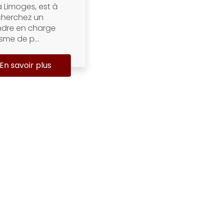
 à Limoges, est à
echerchez un
ndre en charge
sme de p...
En savoir plus