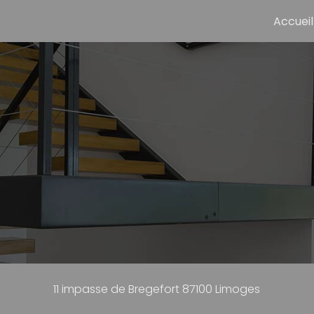
avigation principale
Accueil
11 impasse de Bregefort
87100 Limoges