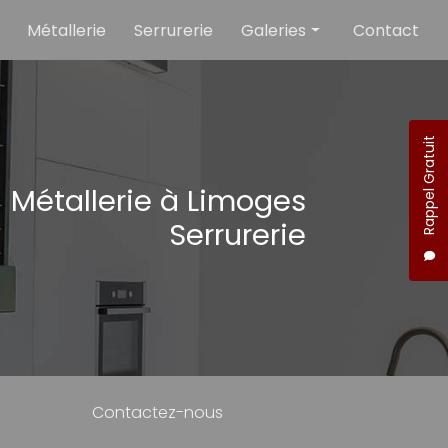
Métallerie
Serrurerie
Galeries
Contact
Métallerie
Serrurerie
Rappel Gratuit
Métallerie à Limoges
Serrurerie
Contactez-nous