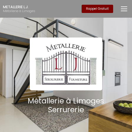
Aller
METALLERIE L.J.
au
Rappel Gratuit
Métallerie à Limoges
contenu
principal
Métallerie à Limoges
Serrurerie