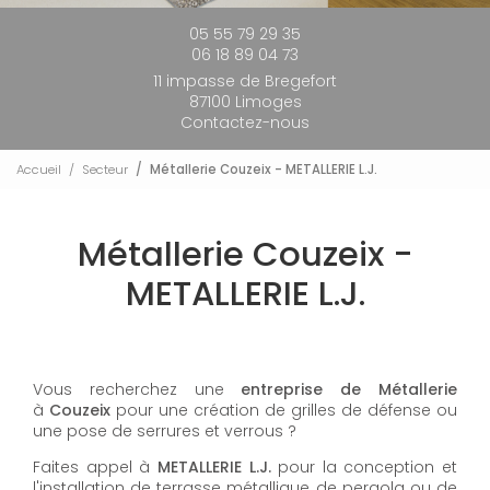
05 55 79 29 35
06 18 89 04 73
11 impasse de Bregefort
87100 Limoges
Contactez-nous
Accueil
Secteur
Métallerie Couzeix - METALLERIE L.J.
Métallerie Couzeix -
METALLERIE L.J.
Vous recherchez une
entreprise de Métallerie
à
Couzeix
pour une création de grilles de défense ou
une pose de serrures et verrous ?
Faites appel à
METALLERIE L.J.
pour la conception et
l'installation de terrasse métallique, de pergola ou de