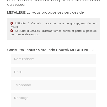
et de conseils personnalisés par des professionnels
du secteur.
METALLERIE L.J.
vous propose ses services de :
Métallier à Couzeix
: pose de porte de garage, escalier en
métal...
Serrurier à Couzeix
: automatismes portes et portails, pose de
serrures et de verrous...
Consultez-nous : Métallerie Couzeix METALLERIE L.J.
Nom Prénom
Email
Téléphone
Message