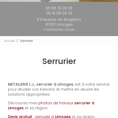
05 55 79 29 35
06 18 89 04 73
11 impasse de Bregefort
87100 Limoges
Contactez-nous
Accueil
Serrurier
Serrurier
METALLERIE L.J., serrurier à Limoges
, est à votre service
pour étudier vos besoins et mettre en œuvre les
solutions appropriées.
Découvrez mes
photos de travaux
serrurier à
Limoges
et sa région.
Devis gratuit
: serrurier à
Limoges
et sa région.