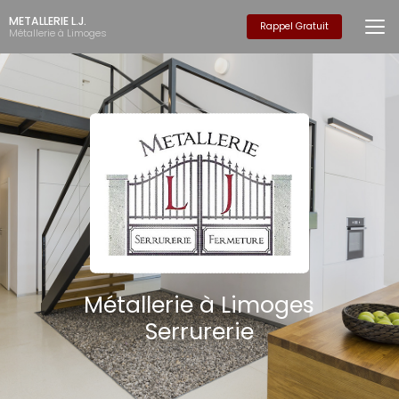
Aller
METALLERIE L.J.
au
Rappel Gratuit
Métallerie à Limoges
contenu
principal
Métallerie à Limoges
Serrurerie