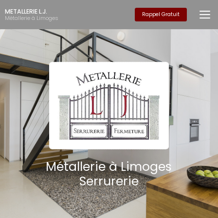
Aller
METALLERIE L.J.
au
Rappel Gratuit
Métallerie à Limoges
contenu
principal
Métallerie à Limoges
Serrurerie