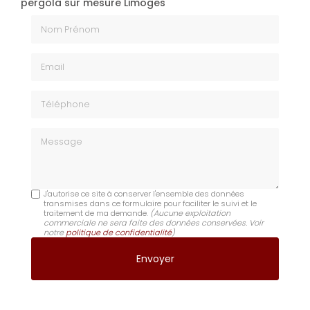
pergola sur mesure Limoges
Nom Prénom
Email
Téléphone
Message
J'autorise ce site à conserver l'ensemble des données
transmises dans ce formulaire pour faciliter le suivi et le
traitement de ma demande.
(Aucune exploitation
commerciale ne sera faite des données conservées. Voir
notre
politique de confidentialité
)