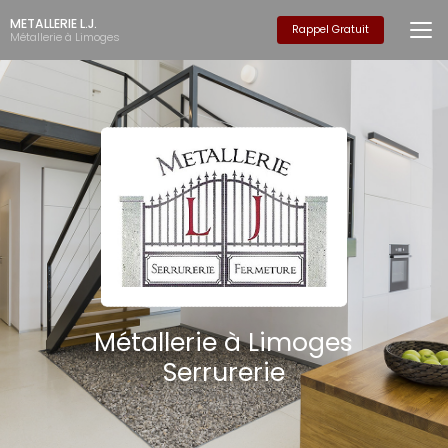
Aller
METALLERIE L.J.
au
Rappel Gratuit
Métallerie à Limoges
contenu
principal
Métallerie à Limoges
Serrurerie