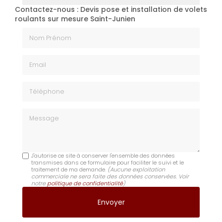
Contactez-nous : Devis pose et installation de volets
roulants sur mesure Saint-Junien
Nom Prénom
Email
Téléphone
Message
J'autorise ce site à conserver l'ensemble des données
transmises dans ce formulaire pour faciliter le suivi et le
traitement de ma demande.
(Aucune exploitation
commerciale ne sera faite des données conservées. Voir
notre
politique de confidentialité
)