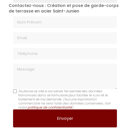
Contactez-nous : Création et pose de garde-corps
de terrasse en acier Saint-Junien
Nom Prénom
Email
Téléphone
Message
J'autorise ce site à conserver l'ensemble des données
transmises dans ce formulaire pour faciliter le suivi et le
traitement de ma demande.
(Aucune exploitation
commerciale ne sera faite des données conservées. Voir
notre
politique de confidentialité
)