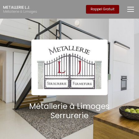
Aller
METALLERIE L.J.
au
Rappel Gratuit
Métallerie à Limoges
contenu
principal
Métallerie à Limoges
Serrurerie