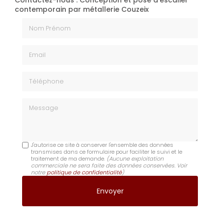
Contactez-nous : Conception et pose d'escalier
contemporain par métallerie Couzeix
Nom Prénom
Email
Téléphone
Message
J'autorise ce site à conserver l'ensemble des données
transmises dans ce formulaire pour faciliter le suivi et le
traitement de ma demande.
(Aucune exploitation
commerciale ne sera faite des données conservées. Voir
notre
politique de confidentialité
)