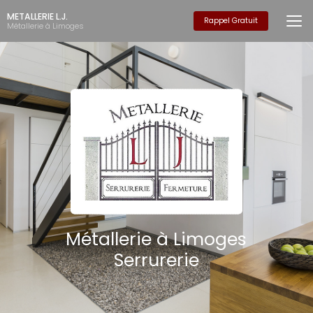
Aller
METALLERIE L.J.
au
Rappel Gratuit
Métallerie à Limoges
contenu
principal
Métallerie à Limoges
Serrurerie